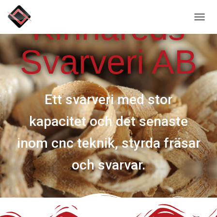
Kinnareds
S
L
Å
Svarveri AB
P
Å
/
A
V
Ett svarveri med stor
N
A
V
kapacitet och det senaste
I
G
inom cnc teknik, styrda fräsar
E
R
och svarvar.
I
N
G